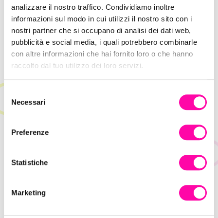
analizzare il nostro traffico. Condividiamo inoltre
experience del Sito Web, dell’innovazione e
informazioni sul modo in cui utilizzi il nostro sito con i
dell’importanza dell’interazione con la
nostri partner che si occupano di analisi dei dati web,
community.
pubblicità e social media, i quali potrebbero combinarle
con altre informazioni che hai fornito loro o che hanno
raccolto dal tuo utilizzo dei loro servizi.
S
Necessari
e
l
e
Preferenze
z
i
o
Statistiche
n
e
Marketing
d
e