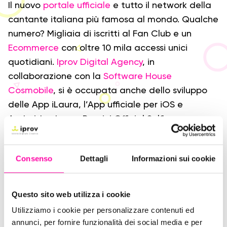
Il nuovo
portale ufficiale
e tutto il network della
cantante italiana più famosa al mondo. Qualche
numero? Migliaia di iscritti al Fan Club e un
Ecommerce
con oltre 10 mila accessi unici
quotidiani.
Iprov Digital Agency
, in
collaborazione con la
Software House
Cosmobile
, si è occupata anche dello sviluppo
delle App iLaura, l’App ufficiale per iOS e
Android, e Laura Pausini Official Selfie.
La nostra sfida, per una delle voci più belle e
famose del mondo, è stata quella di riuscire a
Consenso
Dettagli
Informazioni sui cookie
gestire milioni di fan che ogni giorno visitano il
portale e desiderano rimanere in contatto con
Questo sito web utilizza i cookie
la loro cantautrice preferita. Trasmettere la
Utilizziamo i cookie per personalizzare contenuti ed
delicatezza e la forza di Laura Pausini, tenendo
annunci, per fornire funzionalità dei social media e per
sempre conto della web usability e della user