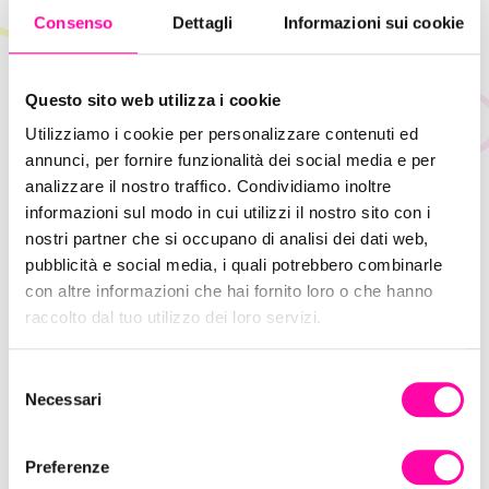
Visita il sito
Consenso
Dettagli
Informazioni sui cookie
Le migliori soluzioni web al servizio dei luxury
Questo sito web utilizza i cookie
retailers.
Utilizziamo i cookie per personalizzare contenuti ed
Per la boutique di lusso Coltorti,
Iprov Digital
annunci, per fornire funzionalità dei social media e per
analizzare il nostro traffico. Condividiamo inoltre
Agency
, ha sviluppato, in collaborazione con la
informazioni sul modo in cui utilizzi il nostro sito con i
Software House Cosmobile
, un Ecommerce B2C
nostri partner che si occupano di analisi dei dati web,
che mette insieme le ultime tendenze del
pubblicità e social media, i quali potrebbero combinarle
mondo dell’alta moda con una particolare
con altre informazioni che hai fornito loro o che hanno
attenzione alla User Experience dell’utente.
raccolto dal tuo utilizzo dei loro servizi.
S
Necessari
e
l
e
Preferenze
z