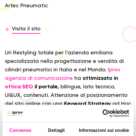
Artec Pneumatic
Visita il sito
Un Restyling totale per l’azienda emiliana
specializzata nella progettazione e vendita di
cilindri pneumatici in Italia e nel Mondo.
Iprov
agenzia di comunicazione
ha
ottimizzato in
ottica SEO
il portale,
bilingue, lato tecnico,
UI&UX, contenuti. Attenzione al posizionamento
del sito online con una
Keyword Strategy
ad Hoc
e la
gestione del
Blog
.
Nostra anche la
Strategia Social
sul canale LinkedIn
con
obiettivo notorietà del brand, in particolare sui
Consenso
Dettagli
Informazioni sui cookie