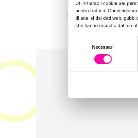
Utilizziamo i cookie per perso
nostro traffico. Condividiamo 
Istinto Digitale Creativo
Sit
di analisi dei dati web, pubbl
che hanno raccolto dal tuo uti
S
Necessari
e
l
e
z
i
o
n
e
d
e
l
c
o