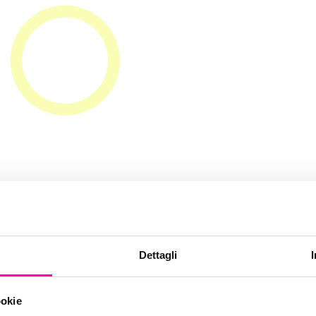
to è in regola co
Dettagli
va sui Cookie?
ookie