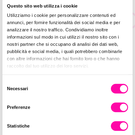
Questo sito web utilizza i cookie
Approfitta di questa grande opportunità!
Utilizziamo i cookie per personalizzare contenuti ed
annunci, per fornire funzionalità dei social media e per
Contattaci subito
analizzare il nostro traffico. Condividiamo inoltre
informazioni sul modo in cui utilizzi il nostro sito con i
nostri partner che si occupano di analisi dei dati web,
pubblicità e social media, i quali potrebbero combinarle
TAG:
DIGITAL AGENCY
,
DIGITAL MARKETING
,
con altre informazioni che hai fornito loro o che hanno
FINANZIAMENTI ECOMMERCE
,
FINANZIAMENTO SIMEST
,
raccolto dal tuo utilizzo dei loro servizi.
FONDI SIMEST
,
IPROV
,
SEA
,
SEM
,
SEO
,
SOCIAL MEDIA
,
WEB
AGENCY
,
WEB MARKETING
S
Necessari
e
l
e
Preferenze
z
i
Leggi altri post
o
Statistiche
n