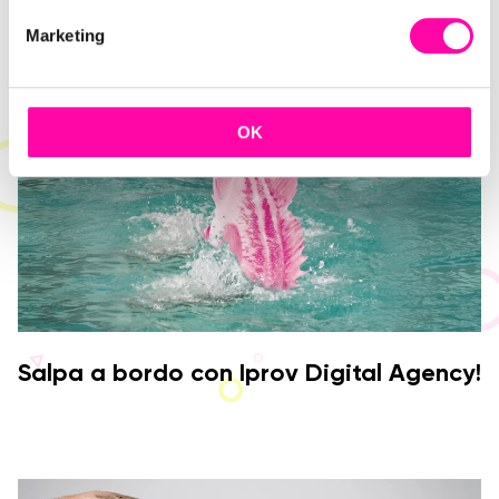
e
Marketing
d
e
l
c
OK
o
n
s
e
n
s
o
Salpa a bordo con Iprov Digital Agency!