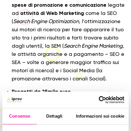
spese di promozione e comunicazione
legate
ad
attività di Web Marketing
come la SEO
(
Search Engine Optimization
, l’ottimizzazione
sui motori di ricerca per fare appararire il tuo
sito tra i primi risultati e farti trovare subito
dagli utenti), la SEM (
Search Engine Marketing
,
le attività organiche e a pagamento – SEO e
SEA – volte a generare maggior traffico sui
motori di ricerca) e i Social Media (la
promozione attraverso i canali Social).
Progetti da 25mila euro
Il finanziamento è rivolto a progetti online a
partire da 25 mila euro e fino a 450 mila euro.
Consenso
Dettagli
Informazioni sui cookie
Il Digitale può davvero trasformare la tua
azienda e il tuo business.