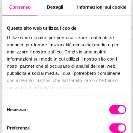
Consenso
Dettagli
Informazioni sui cookie
Questo sito web utilizza i cookie
Utilizziamo i cookie per personalizzare contenuti ed
annunci, per fornire funzionalità dei social media e per
analizzare il nostro traffico. Condividiamo inoltre
informazioni sul modo in cui utilizzi il nostro sito con i
nostri partner che si occupano di analisi dei dati web,
pubblicità e social media, i quali potrebbero combinarle
Ho letto e accettato la
Privacy Policy
con altre informazioni che hai fornito loro o che hanno
raccolto dal tuo utilizzo dei loro servizi.
S
Necessari
e
l
e
Preferenze
z