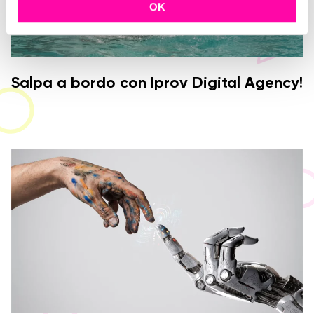
c
OK
o
n
s
e
Salpa a bordo con Iprov Digital Agency!
n
s
o