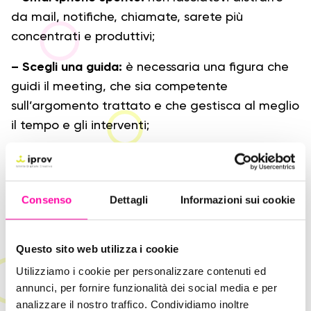
da mail, notifiche, chiamate, sarete più
concentrati e produttivi;
– Scegli una guida:
è necessaria una figura che
guidi il meeting, che sia competente
sull’argomento trattato e che gestisca al meglio
il tempo e gli interventi;
– Essere performanti
: sfrutta gli ultimi 10 minuti
per fare un sunto dell’incontro con le principali
tematiche emerse.
Consenso
Dettagli
Informazioni sui cookie
Non fate mai durare le vostre riunioni oltre
un’ora
. Passati i 60 minuti, la concentrazione
Questo sito web utilizza i cookie
diminuisce, si tende a distrarsi, a divagare e,
Utilizziamo i cookie per personalizzare contenuti ed
inevitabilmente, si perde tempo.
annunci, per fornire funzionalità dei social media e per
analizzare il nostro traffico. Condividiamo inoltre