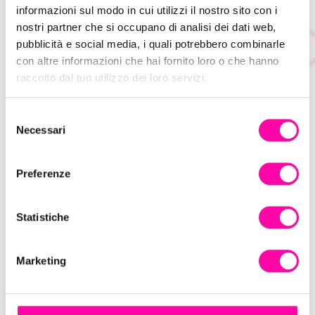
informazioni sul modo in cui utilizzi il nostro sito con i
nostri partner che si occupano di analisi dei dati web,
TAG:
MEETING
pubblicità e social media, i quali potrebbero combinarle
con altre informazioni che hai fornito loro o che hanno
raccolto dal tuo utilizzo dei loro servizi.
S
Necessari
Leggi altri post
e
l
e
Preferenze
z
i
o
Statistiche
n
e
Marketing
d
e
l