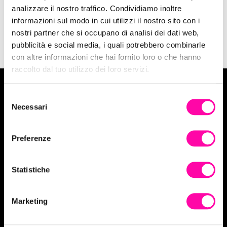
analizzare il nostro traffico. Condividiamo inoltre
informazioni sul modo in cui utilizzi il nostro sito con i
nostri partner che si occupano di analisi dei dati web,
pubblicità e social media, i quali potrebbero combinarle
con altre informazioni che hai fornito loro o che hanno
raccolto dal tuo utilizzo dei loro servizi.
S
Vuoi tuffarti in un progetto Digital?
Necessari
e
l
Contattaci
e
Preferenze
z
i
o
Statistiche
n
Linkedin
Facebook
Instagram
e
Marketing
d
IPROV Srl
e