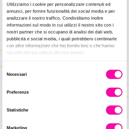
Utilizziamo i cookie per personalizzare contenuti ed
annunci, per fornire funzionalità dei social media e per
analizzare il nostro traffico. Condividiamo inoltre
informazioni sul modo in cui utilizzi il nostro sito con i
nostri partner che si occupano di analisi dei dati web,
pubblicità e social media, i quali potrebbero combinarle
con altre informazioni che hai fornito loro o che hanno
Hype Marketing: come sfruttare l’attesa
raccolto dal tuo utilizzo dei loro servizi.
per la vendita
S
Necessari
e
l
e
Preferenze
z
i
o
Statistiche
n
e
Marketing